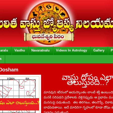
aralu
Vasthu
Navaratnalu
Videos In Astrology
Gallery
P
s
 Dosham
వాస్తు దోషం ఎల
తెలుస్తుంది..?
మానవుని శరీరంలో ఆయస్కాంతం లాంటి శక్తి ఉంటుంది
మనకి సరిపడని ప్రదేశాలకు వెళ్లినప్పుడు ఆ ప్రభావం మ
మనసుపై పడుతుంది. తల తిరగటం, తలనొప్పి, చికా
బాధపెడతాయి. అదే మాదిరిగా గృహంలో కూడా దోషం 
ప్రభావం పడుతుంది.