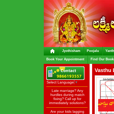
Jyothisham
Poojalu
Yanth
Book Your Appointment
Find Our Book
Vasthu
Select Language
▼
Late marriage? Any
hurdles during match
fixing? Call up for
immediately solutions?
Are your kids lagging