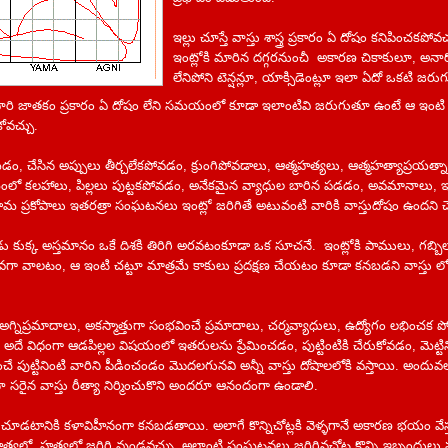
ఇల్లు చూస్తే వాస్తు శాస్త్ర ప్రకారం ఏ దోషం కనిపించకపోవ
ఇంట్లోకి మారిన దగ్గరనుంచీ అకారణ చికాకులూ, అనార
లేనిపోని టెన్షన్లూ, యాక్సిడెంట్లూ ఇలా ఏదో ఒకటి జర
ారి జాతకం ప్రకారం ఏ దోషం లేని సమయంలో కూడా ఇలాంటివి జరుగుతూ ఉంటే ఆ ఇంటి వ
ోవచ్చు.
ం, చేసిన అప్పులు తీర్చలేకపోవడం, క్రుంగిపోవడాలు, ఆత్మహత్యలు, ఆత్మహత్యాప్రయత్
బంలో కలహాలు, పిల్లలు పుట్టకపోవడం, అనేకమైన వ్యాధుల బారిన పడడం, అవమానాలు, ఇతరత్
మ ప్రకోపాలు ఇతరత్రా సంఘటనలు ఇంట్లో జరిగితే అటువంటి వారికి వాస్తుదోషం ఉందని చె
డు కుక్క అస్తమానం ఒకే దిశకి తిరిగి అరవటంకూడా ఒక సూచనే. ఇంట్లోకి పాములు, గబ్బ
ువగా వాలటం, ఆ ఇంటి చట్టూ మాత్రమే కాకులు ప్రదక్షణ చేయటం కూడా కనబడని వాస్తు లో
గ్నిప్రమాదాలు, అకస్మాత్తుగా సంభవించే ప్రమాదాలు, చర్మవ్యాధులు, ఉద్యోగం లభించక 
దే విధంగా ఆడపిల్లల విషయంలో ఇతరులను ప్రేమించడం, పుట్టింటికి చేరుకోవడం, మెట్టిన
ే పుట్టినింటి వారిని పీడించండం మొదలగునవి అన్నీ వాస్తు దోషాలలోకి వస్తాయి. అందు
ా సరైన వాస్తు రీత్యా నిర్మించుకొని అందరూ ఆనందంగా ఉండాలి.
ు చూడటానికి కళావిహీనంగా కనబడతాయి. అలాగే కొన్నిచోట్లకి వెళ్ళగానే అకారణ భయం వేస్తు
్మహత్యలో, హత్యలో జరిగి వుండవచ్చు అలాంటి సంఘటనలు జరిగినచోట కొన్ని ఇబ్బందుల