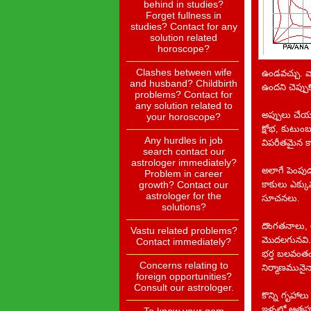
behind in studies?
Forget fullness in
studies? Contact for any
solution related
horoscope?
Clashes between wife
ఉండవచ్చు. వ
and husband? Childbirth
ఉందని చెప్పుక
problems? Contact for
any solution related to
అప్పులు చేయడ
your horoscope?
క్షోభ, కుటుం
Any hurdles in job
విపరీతమైన కా
search contact our
astrologer immediately?
అలాగే పెంపు
Problem in career
growth? Contact our
కాకులు ఎక్క
astrologer for the
సూచనలు.
solutions?
దొంగతనాలు, అ
Vastu related problems?
మొదలగునవి. అ
Contact immediately?
భర్త బలవంతంచ
Concerns relating to
నిర్మాణమునైన
foreign opportunities?
Consult our astrologer.
కొన్ని గృహాల
ఇళ్ళల్లో ఆత