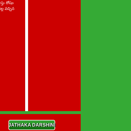
్తు దోషం
ల్ల వచ్చిన
JATHAKA DARSHINI