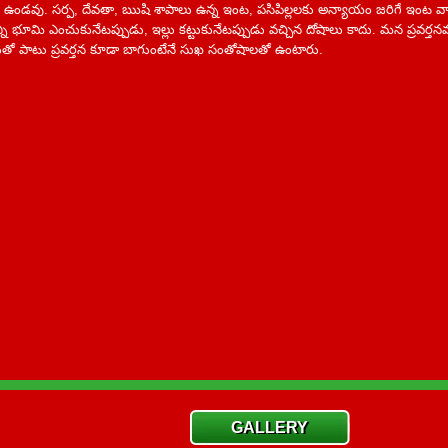
ఉండవు. సర్ప, దేవతా, ఋషి శాపాలు ఉన్న ఇంట, పసిపిల్లలకు అన్యాయం జరిగే ఇంట వాస
వన్నీ భూమి ఎంచుకునేటప్పుడు, ఇల్లు కట్టుకునేటప్పుడు వచ్చిన దోషాలు కాదు. మన ప్రవర్తనవ
తుతో పాటు ప్రవర్తన కూడా బాగుంటేనే సుఖ సంతోషాలతో ఉంటారు.
GALLERY