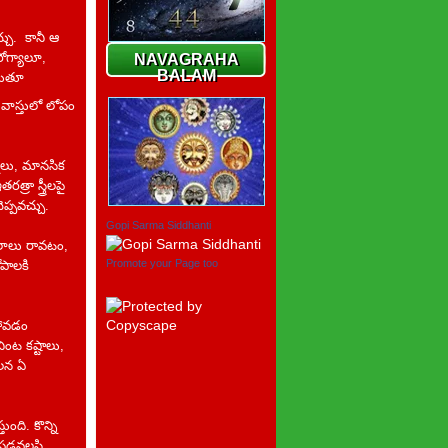
చ్చు. కానీ ఆ
ోగ్యాలూ,
NAVAGRAHA
BALAM
ుగుతూ
ాస్తులో లోపం
నాలు, మానసిక
రా స్త్రీలపై
ప్పవచ్చు.
Gopi Sarma Siddhanti
ిలాలు రావటం,
Promote your Page too
పాలకి
పోవడం
ింట కష్టాలు,
వలన ఏ
ంది. కొన్ని
ు పడవలసి