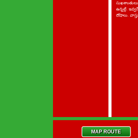
సుఖశాంతులు 
ఉన్నట్లే. ఇవ్
దోషాలు. వాస్
MAP ROUTE