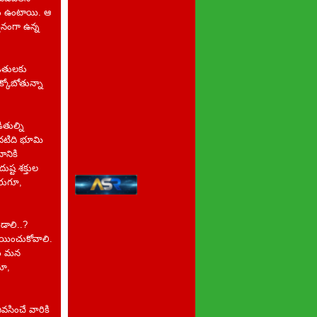
ులు ఉంటాయి. ఆ
నంగా ఉన్న
డితులకు
క్కోబోతున్నా
ితుల్ని
ొదటిది భూమి
ానికి
్ట శక్తుల
ఇరుగూ,
డాలి..?
్ణయించుకోవాలి.
రణం మన
యో,
ివసించే వారికి