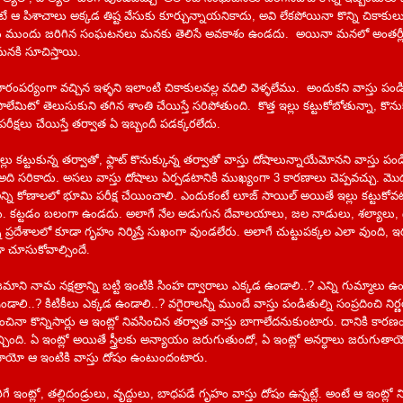
ే ఆ పిశాచాలు అక్కడ తిష్ట వేసుకు కూర్చున్నాయనికాదు, అవి లేకపోయినా కొన్ని చికాక
కు ముందు జరిగిన సంఘటనలు మనకు తెలిసే అవకాశం ఉండదు. అయినా మనలో అంతర్లీ
ి మనకి సూచిస్తాయి.
ంపర్యంగా వచ్చిన ఇళ్ళని ఇలాంటి చికాకులవల్ల వదిలి వెళ్ళలేము. అందుకని వాస్తు పం
లేమిటో తెలుసుకుని తగిన శాంతి చేయిస్తే సరిపోతుంది. కొత్త ఇల్లు కట్టుకోబోతున్నా, కొను
రీక్షలు చేయిస్తే తర్వాత ఏ ఇబ్బందీ పడక్కరలేదు.
ు కట్టుకున్న తర్వాతో, ఫ్లాట్ కొనుక్కున్న తర్వాతో వాస్తు దోషాలున్నాయేమోనని వాస్తు పండ
ు. అది సరికాదు. అసలు వాస్తు దోషాలు ఏర్పడటానికి ముఖ్యంగా 3 కారణాలు చెప్పవచ్చు. మ
న్ని కోణాలలో భూమి పరీక్ష చేయించాలి. ఎందుకంటే లూజ్ సాయిల్ అయితే ఇల్లు కట్టుకోవట
ు. కట్టడం బలంగా ఉండదు. అలాగే నేల అడుగున దేవాలయాలు, జల నాడులు, శల్యాలు, దుష
్రదేశాలలో కూడా గృహం నిర్మిస్తే సుఖంగా వుండలేరు. అలాగే చుట్టుపక్కల ఎలా వుంది, 
 చూసుకోవాల్సిందే.
ని నామ నక్షత్రాన్ని బట్టి ఇంటికి సింహ ద్వారాలు ఎక్కడ ఉండాలి..? ఎన్ని గుమ్మాలు ఉం
ండాలి..? కిటికీలు ఎక్కడ ఉండాలి..? వగైరాలన్నీ ముందే వాస్తు పండితుల్ని సంప్రదించి నిర
ించినా కొన్నిసార్లు ఆ ఇంట్లో నివసించిన తర్వాత వాస్తు బాగాలేదనుకుంటారు. దానికి కా
 వచ్చింది. ఏ ఇంట్లో అయితే స్త్రీలకు అన్యాయం జరుగుతుందో, ఏ ఇంట్లో అనర్ధాలు జరుగుతా
ాయో ఆ ఇంటికి వాస్తు దోషం ఉంటుందంటారు.
ే ఇంట్లో, తల్లిదండ్రులు, వృద్దులు, బాధపడే గృహం వాస్తు దోషం ఉన్నట్లే. అంటే ఆ ఇంట్లో న