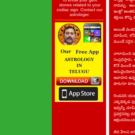
To know your gem
stones related to your
రావచ్చు. అంట
zodiac sign. Contact our
ఇంట్లో అంత
astrologer.
శక్తులు కొన్న
అయితే వంశపార
చూపించి, లోపా
ముందే సరైన ప
చాలామంది ఇల్ల
సంప్రదిస్తార
కొనే ముందే అ
అనువైందికాద
ఆవాహన ఉన్న ప
పొరుగూ కూడా
రెండవది యజమా
ఎక్కడెక్కడ వు
ఇవ్వన్నీ చూప
ప్రవర్తనవల్ల
ఆక్రందనలుంట
జీవ హింస జరిగ