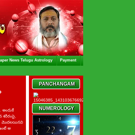
aper News Telugu Astrology
Payment
PANCHANGAM
ా
NUMEROLOGY
. అందుకే
న శరీరంపై,
కు మొదలయినవి
ఉంటే ఆ