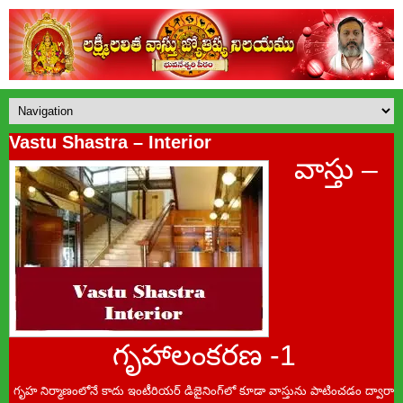
Vastu Shastra – Interior
వాస్తు –
గృహాలంకరణ -1
గృహ నిర్మాణంలోనే కాదు ఇంటీరియర్‌ డిజైనింగ్‌లో కూడా వాస్తును పాటించడం ద్వారా