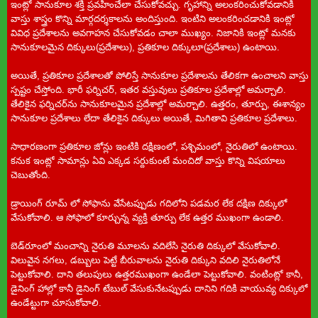
ఇంట్లో సానుకూల శక్తి ప్రవహించేలా చేసుకోవచ్చు. గృహాన్ని అలంకరించుకోవడానికి
వాస్తు శాస్త్రం కొన్ని మార్గదర్శకాలను అందిస్తుంది. ఇంటిని అలంకరించడానికి ఇంట్లో
వివిధ ప్రదేశాలను అవగాహన చేసుకోవడం చాలా ముఖ్యం. నిజానికి ఇంట్లో మనకు
సానుకూలమైన దిక్కులు(ప్రదేశాలు), ప్రతికూల దిక్కులూ(ప్రదేశాలు) ఉంటాయి.
అయితే, ప్రతికూల ప్రదేశాలతో పోలిస్తే సానుకూల ప్రదేశాలను తేలికగా ఉంచాలని వాస్తు
స్పష్టం చేస్తోంది. భారీ ఫర్నిచర్‌, ఇతర వస్తువులు ప్రతికూల ప్రదేశాల్లో అమర్చాలి.
తేలికైన ఫర్నిచర్‌ను సానుకూలమైన ప్రదేశాల్లో అమర్చాలి. ఉత్తరం, తూర్పు, ఈశాన్యం
సానుకూల ప్రదేశాలు లేదా తేలికైన దిక్కులు అయితే, మిగితావి ప్రతికూల ప్రదేశాలు.
సాధారణంగా ప్రతికూల జోన్లు ఇంటికి దక్షిణంలో, పశ్చిమంలో, నైరుతిలో ఉంటాయి.
కనుక ఇంట్లో సామాన్లు ఏవి ఎక్కడ సర్దుకుంటే మంచిదో వాస్తు కొన్ని విషయాలు
చెబుతోంది.
డ్రాయింగ్‌ రూమ్ లో సోఫాను వేసేటప్పుడు గదిలోని పడమర లేక దక్షిణ దిక్కులో
వేసుకోవాలి. ఆ సోఫాలో కూర్చున్న వ్యక్తి తూర్పు లేక ఉత్తర ముఖంగా ఉండాలి.
బెడ్‌రూంలో మంచాన్ని నైరుతి మూలను వదిలేసి నైరుతి దిక్కులో వేసుకోవాలి.
విలువైన నగలు, డబ్బులు పెట్టే బీరువాలను నైరుతి దిక్కుని వదిలి నైరుతిలోనే
పెట్టుకోవాలి. దాని తలుపులు ఉత్తరముఖంగా ఉండేలా పెట్టుకోవాలి. వంటింట్లో కానీ,
డైనింగ్‌ హాల్లో కానీ డైనింగ్‌ టేబుల్‌ వేసుకునేటప్పుడు దానిని గదికి వాయువ్య దిక్కులో
ఉండేట్టుగా చూసుకోవాలి.