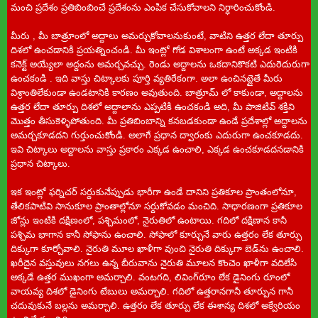
మంచి ప్రదేశం ప్రతిబింబించే ప్రదేశంను ఎంపిక చేసుకోవాలని నిర్ధారించుకోండి.
మీరు , మీ బాత్రూంలో అద్దాలు అమర్చుకోవాలనుకుంటే, వాటిని ఉత్తర లేదా తూర్పు
దిశలో ఉంచడానికి ప్రయత్నించండి. మీ ఇంట్లో గోడ విశాలంగా ఉంటే అక్కడ ఇంటికి
కనెక్ట్ అయ్యేలా అద్దంను అమర్చవచ్చు. రెండు అద్దాలను ఒకదానికొకటి ఎదురెదురుగా
ఉంచకండి . ఇది వాస్తు చిట్కాలకు పూర్తి వ్యతిరేకంగా. అలా ఉంచినట్లైతే మీరు
విశ్రాంతిలేకుండా ఉండటానికి కారణం అవుతుంది. బాత్రూమ్ లో కాకుండా, అద్దాలను
ఉత్తర లేదా తూర్పు దిశలో అద్దాలాను ఎప్పటికి ఉంచకండి అది, మీ పాజిటివ్ శక్తిని
మొత్తం తీసుకెళ్ళిపోతుంది. మీ ప్రతిబింబాన్ని కనబడకుండా ఉండే ప్రదేశాల్లో అద్దాలను
అమర్చకూడదని గుర్తుంచుకోండి. అలాగే ప్రధాన ద్వారంకు ఎదురుగా ఉంచకూడదు.
ఇవి చిట్కాలు అద్దాలను వాస్తు ప్రకారం ఎక్కడ ఉంచాలి, ఎక్కడ ఉంచకూడదనడానికి
ప్రధాన చిట్కాలు.
ఇక ఇంట్లో ఫర్నిచర్‌ సర్దుకునేప్పుడు భారీగా ఉండే దానిని ప్రతికూల ప్రాంతంలోనూ,
తేలికపాటివి సానుకూల ప్రాంతాల్లోనూ సర్దుకోవడం మంచిది. సాధారణంగా ప్రతికూల
జోన్లు ఇంటికి దక్షిణంలో, పశ్చిమంలో, నైరుతిలో ఉంటాయి. గదిలో దక్షిణాన కానీ
పశ్చిమ భాగాన కానీ సోఫాను ఉంచాలి. సోఫాలో కూర్చునే వారు ఉత్తరం లేక తూర్పు
దిక్కుగా కూర్చోవాలి. నైరుతి మూల ఖాళీగా వుంచి నైరుతి దిక్కుగా బెడ్‌ను ఉంచాలి.
ఖరీదైన వస్తువులు నగలు ఉన్న బీరువాను నైరుతి మూలన కొంచెం ఖాళీగా వదిలేసి
అక్కడే ఉత్తర ముఖంగా అమర్చాలి. వంటగది, లివింగ్‌రూం లేక డైనింగు రూంలో
వాయవ్య దిశలో డైనింగు టేబులు అమర్చాలి. గదిలో ఉత్తరానగానీ తూర్పున గానీ
చదువుకునే బల్లను అమర్చాలి. ఉత్తరం లేక తూర్పు లేక ఈశాన్య దిశలో అక్వేరియం