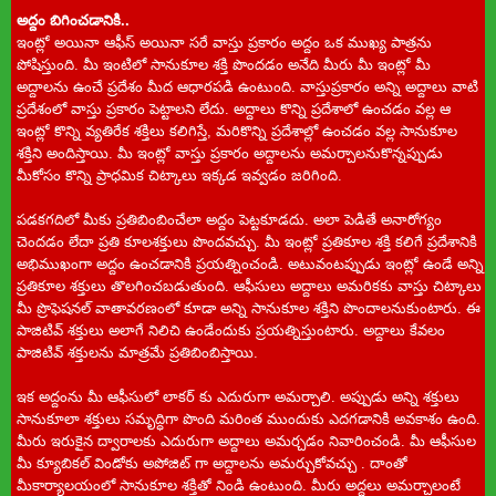
అద్దం బిగించడానికి..
ఇంట్లో అయినా ఆఫీస్ అయినా సరే వాస్తు ప్రకారం అద్దం ఒక ముఖ్య పాత్రను
పోషిస్తుంది. మీ ఇంటిలో సానుకూల శక్తి పొందడం అనేది మీరు మీ ఇంట్లో మీ
అద్దాలను ఉంచే ప్రదేశం మీద ఆధారపడి ఉంటుంది. వాస్తుప్రకారం అన్ని అద్దాలు వాటి
ప్రదేశంలో వాస్తు ప్రకారం పెట్టాలని లేదు. అద్దాలు కొన్ని ప్రదేశాలో ఉంచడం వల్ల ఆ
ఇంట్లో కొన్ని వ్యతిరేక శక్తిలు కలిగిస్తే, మరికొన్ని ప్రదేశాల్లో ఉంచడం వల్ల సానుకూల
శక్తిని అందిస్తాయి. మీ ఇంట్లో వాస్తు ప్రకారం అద్దాలను అమర్చాలనుకొన్నప్పుడు
మీకోసం కొన్ని ప్రాధమిక చిట్కాలు ఇక్కడ ఇవ్వడం జరిగింది.
పడకగదిలో మీకు ప్రతిబింబించేలా అద్దం పెట్టకూడదు. అలా పెడితే అనారోగ్యం
చెందడం లేదా ప్రతి కూలశక్తులు పొందవచ్చు. మీ ఇంట్లో ప్రతికూల శక్తి కలిగే ప్రదేశానికి
అభిముఖంగా అద్దం ఉంచడానికి ప్రయత్నించండి. అటువంటప్పుడు ఇంట్లో ఉండే అన్ని
ప్రతికూల శక్తులు తొలగించబడుతుంది. ఆఫీసులు అద్దాలు అమరికకు వాస్తు చిట్కాలు
మీ ప్రొఫెషనల్ వాతావరణంలో కూడా అన్ని సానుకూల శక్తిని పొందాలనుకుంటారు. ఈ
పాజిటివ్ శక్తులు అలాగే నిలిచి ఉండేందుకు ప్రయత్నిస్తుంటారు. అద్దాలు కేవలం
పాజిటివ్ శక్తులను మాత్రమే ప్రతిబింబిస్తాయి.
ఇక అద్దంను మీ ఆఫీసులో లాకర్ కు ఎదురుగా అమర్చాలి. అప్పుడు అన్ని శక్తులు
సానుకూలా శక్తులు సమృద్ధిగా పొంది మరింత ముందుకు ఎదగడానికి అవకాశం ఉంది.
మీరు ఇరుకైన ద్వారాలకు ఎదురుగా అద్దాలు అమర్చడం నివారించండి. మీ ఆఫీసుల
మీ క్యూబికల్ విండోకు అపోజిట్ గా అద్దాలను అమర్చుకోవచ్చు . దాంతో
మీకార్యాలయంలో సానుకూల శక్తితో నిండి ఉంటుంది. మీరు అద్దలు అమర్చాలంటే