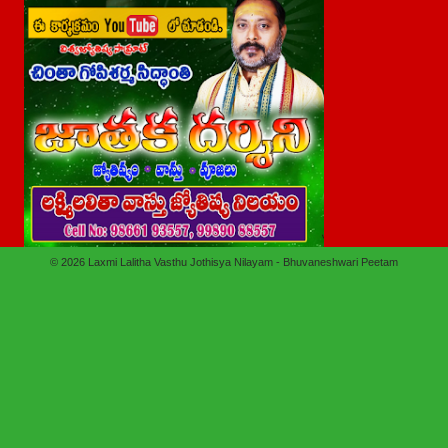
© 2026
Laxmi Lalitha Vasthu Jothisya Nilayam - Bhuvaneshwari Peetam