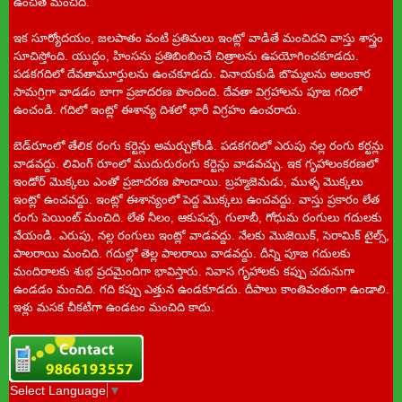
ఉంచితే మంచిది.
ఇక సూర్యోదయం, జలపాతం వంటి ప్రతిమలు ఇంట్లో వాడితే మంచిదని వాస్తు శాస్త్రం
సూచిస్తోంది. యుద్ధం, హింసను ప్రతిబింబించే చిత్రాలను ఉపయోగించకూడదు.
పడకగదిలో దేవతామూర్తులను ఉంచకూడదు. వినాయకుడి బొమ్మలను అలంకార
సామగ్రిగా వాడడం బాగా ప్రజాదరణ పొందింది. దేవతా విగ్రహాలను పూజ గదిలో
ఉంచండి. గదిలో ఇంట్లో ఈశాన్య దిశలో భారీ విగ్రహం ఉంచరాదు.
బెడ్‌రూంలో తేలిక రంగు కర్టెన్లు అమర్చుకోండి. పడకగదిలో ఎరుపు నల్ల రంగు కర్టన్లు
వాడవద్దు. లివింగ్‌ రూంలో ముదురురంగు కర్టెన్లు వాడవచ్చు. ఇక గృహాలంకరణలో
ఇండోర్‌ మొక్కలు ఎంతో ప్రజాదరణ పొందాయి. బ్రహ్మజెమడు, ముళ్ళ మొక్కలు
ఇంట్లో ఉంచవద్దు. ఇంట్లో ఈశాన్యంలో పెద్ద మొక్కలు ఉంచవద్దు. వాస్తు ప్రకారం లేత
రంగు పెయింట్‌ మంచిది. లేత నీలం, ఆకుపచ్చ, గులాబీ, గోధుమ రంగులు గదులకు
వేయండి. ఎరుపు, నల్ల రంగులు ఇంట్లో వాడవద్దు. నేలకు మొజెయిక్‌, సెరామిక్‌ టైల్స్‌,
పాలరాయి మంచిది. గదుల్లో తెల్ల పాలరాయి వాడవద్దు. దీన్ని పూజ గదులకు
మందిరాలకు శుభ ప్రదమైందిగా భావిస్తారు. నివాస గృహాలకు కప్పు చదునుగా
ఉండడం మంచిది. గది కప్పు ఎత్తున ఉండకూడదు. దీపాలు కాంతివంతంగా ఉండాలి.
ఇళ్లు మసక చీకటిగా ఉండటం మంచిది కాదు.
Select Language
▼