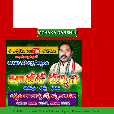
JATHAKA DARSHINI
© 2026
Laxmi Lalitha Vasthu Jothisya Nilayam - Bhuvaneshwari Peetam