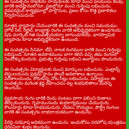
ఈ సంవత్సరం రాజకీయ నాయకులకు కూడా మంచి ఫలములు కలవు.
వారికి అధిష్టానంలోనూ, ప్రజల్లోనూ మంచి గుర్తింపు లభించును.
దైవపరమైన కార్యక్రమాల్లో పాల్గొనుట, ప్రజల కోసం కొత్త ప్రణాళికలు
నిర్వహించుదురు.
నూతన వ్యాపారం చేయువారికి ఈ సంవత్సరం మంచి సమయము.
హోల్ సేల్, రిటైల్, కాంట్రాక్టు రంగం వారికి అభివృద్దికరంగా ఉండగలదు.
షేరు మార్కెట్ గత సంవత్సరంకన్నా బాగుండగలదు. భాగస్వామిక
వ్యాపారం కూడా అభివృద్ధికరంగా ఉంటుంది.
ఈ సంవత్సరం సినిమా, టీవీ, నాటక రంగముల వారికి మంచి గుర్తింపు
లభిస్తుంది. నూతన అవకాశములు బాగా కలిసి వచ్చి తమ రంగంలో
నిలదొక్కుకుందురు. ప్రభుత్వ గుర్తింపు లభించి అవార్డులు పొందుదురు.
ఈ సంవత్సరం విద్యార్థులకు మంచి మార్కులు లభించును. ఎంట్రాన్స్
టెస్టులయందు ప్రథమ స్థానం పొందే అవకాశాలు ఉన్నాయి.
విదేశాలయందు, కోరుకున్న చోట సీట్లు లభించును. విద్యార్థులు ఈ
సంవత్సరం మరింత శ్రద్ధ వహించడం వల్ల శుభఫలితాలు మరిన్ని
కలుగును.
వ్యవసాయ రంగం వారికి రెండు పంటలు బాగా ఫలించి రుణాలు
తీర్చుకుందురు. గృహమునందు శుభకార్యములు చేయుదురు.
కౌలుదార్లు కూడా లాభపడుదురు. చేపలు, రొయ్యలు, పౌల్డ్రీ రంగంల
వారికి ఈ సంవత్సరం లాభదాయకముగా ఉండును.
వీరిపై నరఘోష అధికముగా ఉండును. ఇందుకోసం నరహోష యంత్రము
ధరించినా శుభం కలుగును.