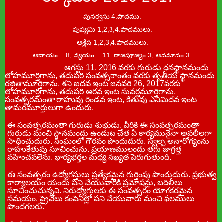
పునర్వసు 4.పాదము.
పుష్యమి 1,2,3,4.పాదములు.
ఆశ్లేష 1,2,3,4.పాదములు.
ఆదాయం – 8, వ్యయం – 11, రాజపూజ్యం 3, అవమానం 3.
ఆగస్టు 11, 2016 వరకు గురుడు ధనస్థానమందు
లోహమూర్తిగాను, తదుపరి సంవత్సరాంతం వరకు తృతీయ స్థానమందు
రజితామూర్తిగాను, శని ఐదవ ఇంట జనవరి 26, 2017వరకు
లోహమూర్తిగాను, తదుపరి ఆరవ ఇంట సువర్ణమూర్తిగాను,
సంవత్సరమంతా రాహువు రెండవ ఇంట, కేతువు ఎనిమిదవ ఇంట
తామరమూర్తులుగా ఉందురు.
ఈ సంవత్సరమంతా గురుడు శుభుడు. వీరికి ఈ సంవత్సరమంతా
గురుడు మంచి స్థానమందు ఉండుట చేత ఏ కార్యమునైనా అవలీలగా
సాధించుదురు. సంఘంలో గౌరవం పొందుదురు. స్వల్ప అనారోగ్యంను
రాహుకేతువు సూచించును. ప్రయాణములందు తగు జాగ్రత్త
వహించవలెను. భార్యభర్తల మధ్య సఖ్యత పెరుగుతుంది.
ఈ సంవత్సరం ఉద్యోగస్తులు ప్రత్యేకమైన గుర్తింపు పొందుదురు. ప్రభుత్వ
కార్యాలయం యందు పని చేయువారికి ప్రమోషన్లు, బదిలీలు
సూచించుచున్నవి. నిరుద్యోగులకు ఈ సంవత్సరం యోగకరమైన
సమయం. ప్రైవేటు కంపెనీల్లో పని చేయువారు మంచి ఫలములు
పొందగలరు.