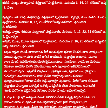
భరణి, పుబ్బ, పూర్వాషాఢ నక్షత్రాలలో పుట్టినవారు
.
మరియు
6, 14, 24 తేదీలలో జన్మ
7. నీలం
పుష్యమి, అనురాధ, ఉత్తరభాధ్ర,
నక్షత్రాలలో పుట్టినవారు.
వృషభ, తుల, మకర, కుంభ ల
పుట్టినవారు,
మరియు
8, 17, 26 తేదీలలో జన్మించినవారు
ధరించాలి.
8. గోమేధికం
అరుద్ర, స్వాతి, శతభిషం నక్షత్రాలలో పుట్టినవారు.
మరియు
4, 13, 22, 31
తేదీలలో జన్
9. వైఢూర్యం
అశ్విని, ముఖ, మూల నక్షత్రాలలో
పుట్టినవారు.
మరియు
7, 16, 25 తేదీలలో జన్మించిన
జన్మించినవారు
ధరించాలి.
శివుని అక్షుల నుండి జాలువారిన నీటి బిందువులు భూమి మీదకు జారి మొక్కలుగా
మొలచి వృక్షాలుగా మారి వాటికి కాసిన కాయలను రుద్రాక్షలు అంటారు. పురాణ
కాలం నుండి ఉపయోగించబడుతున్నవి.ఋషులు, మునులు, రాక్షసులు మరియు
దేవతలు అందరూ వీటిని ధరించువాఋ అనీ పురాణాది ఇతిహాసములలో
తెలుయుచున్నది.. ఇప్పటికీ స్వాములు, బ్రాహ్మణులూ, పూజారులు, దైవజ్ఞులు,
గురువులు మొదలగువారు వారు వీటిని ధరిస్తూవుంటారు.మరయు
పుజగ్రుహములలో కూడా వీటిని పెట్టి పూజిస్తూ వుంటారు. వీటిలో చాల రకముల
రుద్రాక్షలు వున్నాయి ఒకొక్కటి ఒకొక్క విశిష్టతను కలిగి వుంటాయి. ఇవి ఒకటి
నుంచి పదిహేను పద్దెనిమిది రకముల వరకూ వుండు అవకాశమున్నది.
1. ఏఖ ముఖి ఇది అత్యంత విలువ కలిగినది దీనిని ప్రత్యక్ష శివుని రూపముగా
భావించుతారు.2. ద్విముఖి ఇది అర్ధనారిస్వరులు [శివ పార్వతులు] గా
భావిస్తారు.3. త్రి ముఖి దీనిని శివ,విస్ట్నుభ్రహ్మ, రూపముగా భావిస్తారు.4. చతుర్