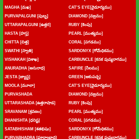
MAGHA [మఖ]
CAT’S EYE[వైడూర్యము]
PURVAPALGUNI [పుబ్బ]
DIAMOND [వజ్రము]
UTTARAPALGUNI [ఉత్తర]
RUBY [కెంపు]
HASTA [హస్త]
PEARL [ముత్యము]
CHITTA [చిత్త]
CORAL [పగడము]
SWATHI [స్వాతి]
SARDONYX [గోమేధికము]
VISHAKAH [విశాఖ]
CARBUNCLE [కనక పుష్యరాగము]
ANURADHA [అనురాధ]
SAFIRE [నీలము]
JESTA [జ్యాస్ట]
GREEN [ఆకుపచ్చ]
MOOLA [మూలా]
CAT’S EYE[వైడూర్యము]
PURVASHADA
DIAMOND [వజ్రము]
UTTARASHADA [ఉత్తరాషాడ]
RUBY [కెంపు]
SRAVANAM [శ్రవణం]
PEARL [ముత్యము]
DHANISHTA [ధనిష్ట]
CORAL [పగడము]
SATABHISHAM [శతభిషం]
SARDONYX [గోమేధికము]
PURVABHADRA [పూర్వాభాద్ర]
CARBUNCLE [కనక పుష్యరాగము]