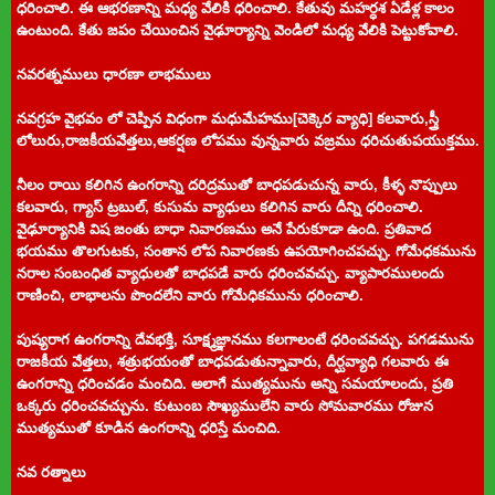
ధరించాలి. ఈ ఆభరణాన్ని మధ్య వేలికి ధరించాలి. కేతువు మహర్ధశ ఏడేళ్ల కాలం
ఉంటుంది. కేతు జపం చేయించిన వైఢూర్యాన్ని వెండిలో మధ్య వేలికి పెట్టుకోవాలి.
నవరత్నములు ధారణా లాభములు
నవగ్రహ వైభవం లో చెప్పిన విధంగా మధుమేహము[చెక్కెర వ్యాధి] కలవారు,స్త్రీ
లోలురు,రాజకీయవేత్తలు,ఆకర్షణ లోపము వున్నవారు వజ్రము ధరిచుతుపయుక్తము.
నీలం రాయి కలిగిన ఉంగరాన్ని దరిద్రముతో బాధపడుచున్న వారు, కీళ్ళ నొప్పులు
కలవారు, గ్యాస్ ట్రబుల్, కుసుమ వ్యాధులు కలిగిన వారు దీన్ని ధరించాలి.
వైఢూర్యానికి విష జంతు బాధా నివారణము అనే పేరుకూడా ఉంది. ప్రతివాద
భయము తొలగుటకు, సంతాన లోప నివారణకు ఉపయోగించపచ్చు. గోమేధకమును
నరాల సంబంధిత వ్యాధులతో బాధపడే వారు ధరించవచ్చు. వ్యాపారములందు
రాణించి, లాభాలను పొందలేని వారు గోమేధికమును ధరించాలి.
పుష్యరాగ ఉంగరాన్ని దేవభక్తి, సూక్ష్మజ్ఞానము కలగాలంటే ధరించవచ్చు. పగడమును
రాజకీయ వేత్తలు, శత్రుభయంతో బాధపడుతున్నావారు, దీర్ఘవ్యాధి గలవారు ఈ
ఉంగరాన్ని ధరించడం మంచిది. అలాగే ముత్యమును అన్ని సమయాలందు, ప్రతి
ఒక్కరు ధరించవచ్చును. కుటుంబ సౌఖ్యములేని వారు సోమవారము రోజున
ముత్యముతో కూడిన ఉంగరాన్ని ధరిస్తే మంచిది.
నవ రత్నాలు