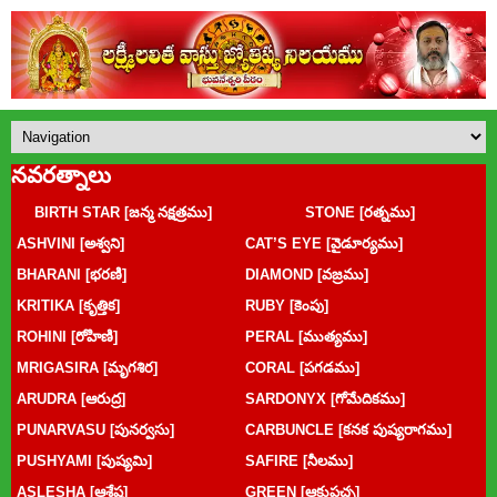
నవరత్నాలు
BIRTH STAR [జన్మ నక్షత్రము]
STONE [రత్నము]
ASHVINI [అశ్వని]
CAT’S EYE [వైడూర్యము]
BHARANI [భరణి]
DIAMOND [వజ్రము]
KRITIKA [కృత్తిక]
RUBY [కెంపు]
ROHINI [రోహిణి]
PERAL [ముత్యము]
MRIGASIRA [మృగశిర]
CORAL [పగడము]
ARUDRA [ఆరుద్ర]
SARDONYX [గోమేదికము]
PUNARVASU [పునర్వసు]
CARBUNCLE [కనక పుష్యరాగము]
PUSHYAMI [పుష్యమి]
SAFIRE [నీలము]
ASLESHA [ఆశ్లేష]
GREEN [ఆకుపచ్చ]