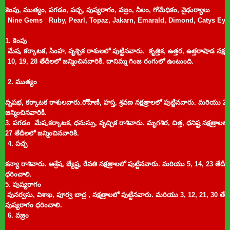
కెంపు, ముత్యం, పగడం, పచ్చ, పుష్యరాగం, వజ్రం, నీలం, గోమేధికం, వైఢుర్యాలు
Nine Gems
Ruby,
Pearl,
Topaz,
Jakarn,
Emarald,
Dimond,
Catys Eye
1. కెంపు
మేష, కర్కాటక, సింహ, వృశ్చిక రాశులలో పుట్టినవారు. కృత్తిక, ఉత్తర, ఉత్తరాషాడ
నక్షత
10, 19, 28 తేదీలలో జన్మించినవారికి.
దానిమ్మ గింజ రంగులో ఉంటుంది.
2.
ముత్యం
వృషభ, కర్కాటక రాశులవారు.
రోహిణి, హస్త, శ్రవణ నక్షత్రాలలో పుట్టినవారు.
మరియు
2,
జన్మించినవారికి.
3.
పగడం
మేష,కర్కాటక, ధనుస్సు, వృచ్చిక రాశివారు. మృగశిర, చిత్త, ధనిష్ట
నక్షత్రాలల
27 తేదీలలో జన్మించిన
వారికి.
4.
పచ్చ
కన్యా రాశివారు. ఆశ్రేష, జ్యేష్ట, రేవతి
నక్షత్రాలలో పుట్టినవారు.
మరియు
5, 14, 23 తేదీ
ధరించాలి.
5.
పుష్యరాగం
పునర్వసు, విశాఖ, పూర్వ బాద్ర ,
నక్షత్రాలలో పుట్టినవారు.
మరియు
3, 12, 21, 30 తే
పుష్యరాగం
ధరించాలి.
6. వజ్రం