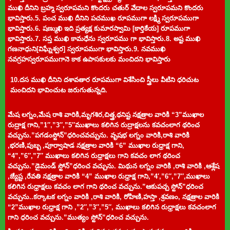
ముఖి దీనిని బ్రహ్మ స్వరూపమని కొందరు చతుర్ వేదాల స్వరూపమని కొందరు
భావిస్తారు.5. పంచ ముఖి దీనిని పచముఖ రూపముగా లక్ష్మి స్వరూపముగా
భావిస్తారు.6. షణ్ముఖి ఇది ప్రత్యక్ష కుమారస్వామి [కార్తికేయ] రూపముగా
భావిస్తారు.7. సప్త ముఖి కామధేను స్వరూపము గా భావిస్తారు.8. అష్ట ముఖి
గణనాధుని[విఘ్నేశ్వర] స్వరూపముగా భావిస్తారు.
9. నవముఖి
నవగ్రహస్వరూపముగానె కాక ఉపాసకులకు మంచిదని భావిస్తారు
10.దస ముఖి దీనిని దశావతార రూపముగా విశేసించి స్త్రీలు వీటిని ధరిచుట
మంచిదని భావించుట జరుగుతున్నది.
మేష లగ్నం,మేష రాశి వారికి,మృగశిర,చిత్త్ర,థనిష్ట నక్షత్రాల వారికి “3”ముఖాల
రుద్రాక్ష గాని,”1″,”3″,”5″ముఖాలు కలిగిన రుద్రాక్షలను కవచంలాగ థరించ
వచ్చును.”పగడంస్టోన్”ధరించవచ్చు
ను. వృషభ లగ్నం వారికి,రాశి వారికి
,భరణి,పుబ్బ ,పూర్వాషాడ నక్షత్రాల వారికి “6” ముఖాల రుధ్రాక్ష గాని,
“4”,”6″,”7″ ముఖాలు కలిగిన రుధ్రాక్షలు గాని కవచం లాగ థరించ
వచ్చును.”డైమండ్ స్టోన్”ధరించ వచ్చును. మిథున లగ్నం వారికి ,రాశి వారికి ,ఆశ్లేష
,జ్యేష్ట ,రేవతి నక్షత్రాల వారికి “4” ముఖాల రుధ్రాక్ష గాని,”4′,”6″,”7″,ముఖాలు
కలిగిన రుధ్రాక్షలు కవచం లాగ గాని థరించ వచ్చును.”ఆకుపచ్చ స్టోన్”ధరించ
వచ్చును..కర్కాటక లగ్నం వారికి ,రాశి వారికి, రోహిణి,హస్తా ,శ్రవణం, నక్షత్రాల వారికి
“2”ముఖాల రుధ్రాక్ష గాని ,”2″,”3″,”5″, ముఖాలు కలిగిన రుధ్రాక్షలు కవచంలాగ
గాని ధరించ వచ్చును.”ముత్యం స్టోన్”ధరించ వచ్చును.