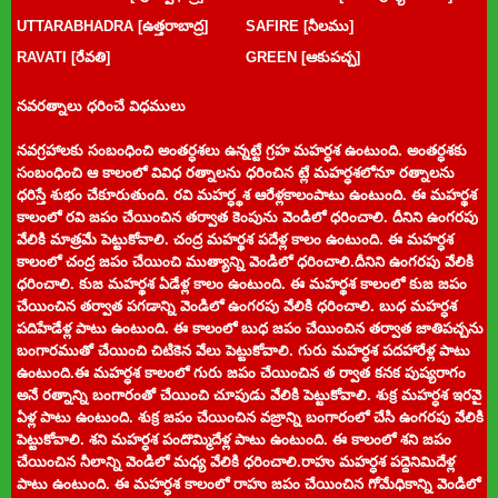
UTTARABHADRA [ఉత్తరాబాద్ర]
SAFIRE [నీలము]
RAVATI [రేవతి]
GREEN [ఆకుపచ్చ]
నవరత్నాలు ధరించే విధములు
నవగ్రహాలకు సంబంధించి అంతర్ధశలు ఉన్నట్టే గ్రహ మహర్ధశ ఉంటుంది. అంతర్ధశకు
సంబంధించి ఆ కాలంలో వివిధ రత్నాలను ధరించిన ట్లే మహర్ధశలోనూ రత్నాలను
ధరిస్తే శుభం చేకూరుతుంది. రవి మహర్ధ్థశ ఆరేళ్లకాలంపాటు ఉంటుంది. ఈ మహర్థశ
కాలంలో రవి జపం చేయించిన తర్వాత కెంపును వెండిలో ధరించాలి. దీనిని ఉంగరపు
వేలికి మాత్రమే పెట్టుకోవాలి. చంద్ర మహర్థశ పదేళ్ల కాలం ఉంటుంది. ఈ మహర్ధశ
కాలంలో చంద్ర జపం చేయించి ముత్యాన్ని వెండిలో ధరించాలి.దీనిని ఉంగరపు వేలికి
ధరించాలి. కుజ మహర్థశ ఏడేళ్ల కాలం ఉంటుంది. ఈ మహర్థశ కాలంలో కుజ జపం
చేయించిన తర్వాత పగడాన్ని వెండిలో ఉంగరపు వేలికి ధరించాలి. బుధ మహర్ధశ
పదిహేడేళ్ల పాటు ఉంటుంది. ఈ కాలంలో బుధ జపం చేయించిన తర్వాత జాతిపచ్చను
బంగారముతో చేయించి చిటికెన వేలు పెట్టుకోవాలి. గురు మహర్ధశ పదహారేళ్ల పాటు
ఉంటుంది.ఈ మహర్ధశ కాలంలో గురు జపం చేయించిన త ర్వాత కనక పుష్యరాగం
అనే రత్నాన్ని బంగారంతో చేయించి చూపుడు వేలికి పెట్టుకోవాలి. శుక్ర మహర్ధశ ఇరవై
ఏళ్ల పాటు ఉంటుంది. శుక్ర జపం చేయించిన వజ్రాన్ని బంగారంలో చేసి ఉంగరపు వేలికి
పెట్టుకోవాలి. శని మహర్ధశ పందొమ్మిదేళ్ల పాటు ఉంటుంది. ఈ కాలంలో శని జపం
చేయించిన నీలాన్ని వెండిలో మధ్య వేలికి ధరించాలి.రాహు మహర్ధశ పద్దెనిమిదేళ్ల
పాటు ఉంటుంది. ఈ మహర్ధశ కాలంలో రాహు జపం చేయించిన గోమేధికాన్ని వెండిలో